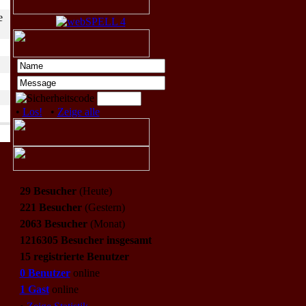
e
•
Los!
•
Zeige alle
29 Besucher
(Heute)
221 Besucher
(Gestern)
2063 Besucher
(Monat)
1216305 Besucher insgesamt
15 registrierte Benutzer
0 Benutzer
online
1 Gast
online