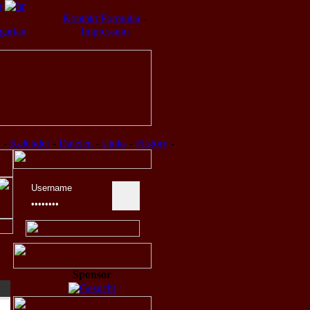
Kontakt Formular
-
Impressum
v
-
Kalender
-
Dateien
-
Links
-
History
-
Sponsor