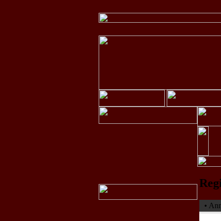
Regi
• Anm