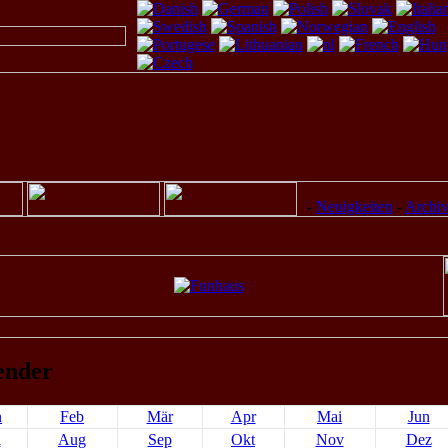
-
Neuigkeiten
-
Archi
ender
n
Feb
Mär
Apr
Mai
Jun
l
Aug
Sep
Okt
Nov
Dez